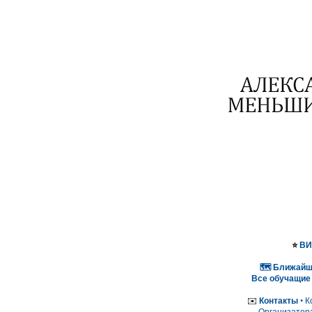
⭐️
ВИ
🗺 Ближайш
Все обучащие
✉️
Контакты
•
К