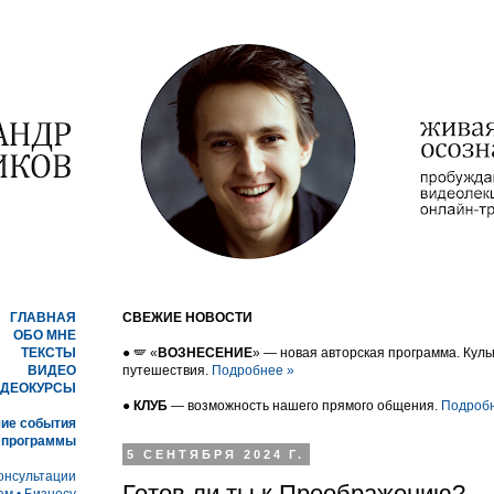
ГЛАВНАЯ
СВЕЖИЕ НОВОСТИ
ОБО МНЕ
ТЕКСТЫ
● 🪽 «
ВОЗНЕСЕНИЕ
» — новая авторская программа. Кул
ВИДЕО
путешествия.
Подробнее »
ДЕОКУРСЫ
●
КЛУБ
— возможность нашего прямого общения.
Подробн
ие события
 программы
5 СЕНТЯБРЯ 2024 Г.
онсультации
Готов ли ты к Преображению?