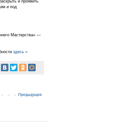
 раскрыть и проявить
щим и под
еннего Мастерства» —
обности
здесь »
Предыдущее