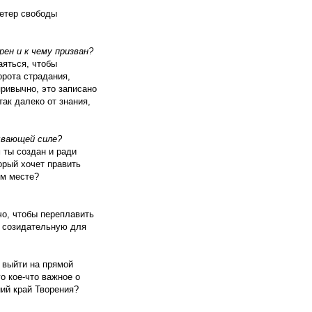
ветер свободы
ен и к чему призван?
яться, чтобы
орота страдания,
привычно, это записано
ак далеко от знания,
ывающей силе?
 ты создан и ради
орый хочет править
ом месте?
чо, чтобы переплавить
, созидательную для
 выйти на прямой
о кое-что важное о
ний край Творения?