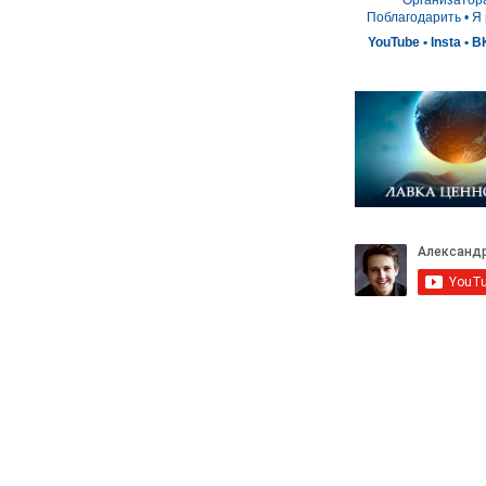
Организатор
Поблагодарить
• 
Я
YouTube
•
Insta
•
В