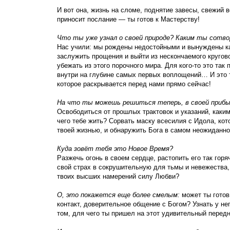
И вот она, жизнь на сломе, поднятие завесы, свежий 
приносит послание — ты готов к Мастерству!
Что ты уже узнал о своей природе? К
аким ты сотвор
Нас учили: мы рождены недостойными и вынуждены ка
заслужить прощения и выйти из нескончаемого кругов
убежать из этого порочного мира. Для кого-то это так 
внутри на глубине самых первых воплощений… И это т
которое раскрывается перед нами прямо сейчас!
На что ты можешь решиться теперь, в своей приб
Освободиться от прошлых трактовок и указаний, каким
чего тебе жить? Сорвать маску всесилия с Идола, кот
твоей жизнью, и обнаружить Бога в самом неожиданн
Куда зовёт тебя это Новое Время?
Разжечь огонь в своем сердце, растопить его так горя
свой страх в сокрушительную для тьмы и невежества
твоих высших намерений силу Любви?
О, это покажется еще более смелым:
может ты готов
контакт, доверительное общение с Богом? Узнать у нег
том, для чего ты пришел на этот удивительный перед