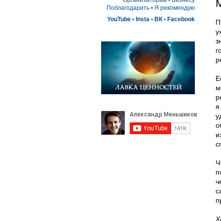
Организаторам
•
Бизнесу
Поблагодарить
• 
Я рекомендую
YouTube
•
Insta
•
ВК
•
Facebook
П
у
з
г
р
Е
м
р
я
у
о
и
с
Ч
п
ч
с
п
Х