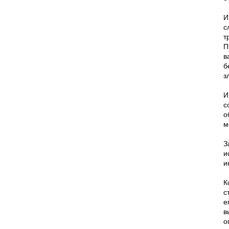
И
с
т
П
в
б
з
И
с
о
м
З
и
и
К
с
е
в
о