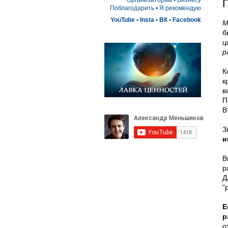
Организаторам
•
Бизнесу
П
Поблагодарить
• 
Я рекомендую
YouTube
•
Insta
•
ВК
•
Facebook
М
б
ц
р
К
к
в
П
В
З
и
В
р
Д
"
Е
р
о